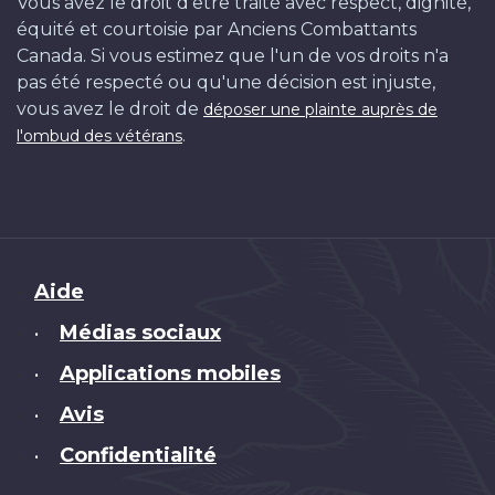
Vous avez le droit d'être traité avec respect, dignité,
équité et courtoisie par Anciens Combattants
Canada. Si vous estimez que l'un de vos droits n'a
pas été respecté ou qu'une décision est injuste,
vous avez le droit de
déposer une plainte auprès de
.
l'ombud des vétérans
Brand
Aide
Médias sociaux
•
Applications mobiles
•
Avis
•
Confidentialité
•