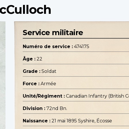
cCulloch
Service militaire
Numéro de service :
474175
Âge :
22
Grade :
Soldat
Force :
Armée
Unité/Régiment :
Canadian Infantry (British
Division :
72nd Bn.
Naissance :
21 mai 1895 Syshire, Écosse