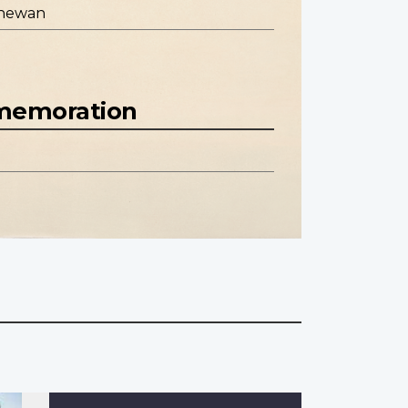
chewan
mmemoration