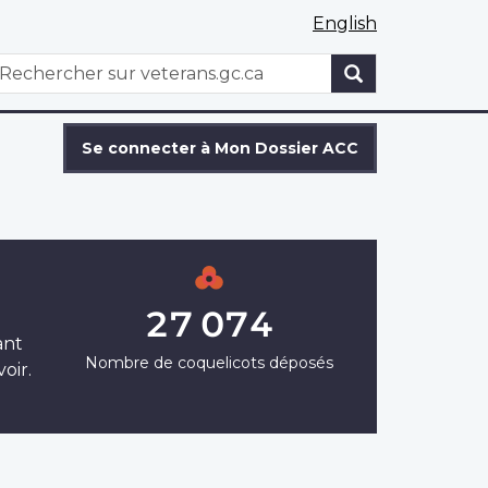
English
WxT
echercher
Search
form
Se connecter à Mon Dossier ACC
27 074
ant
Nombre de coquelicots déposés
oir.