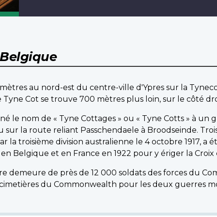
Belgique
omètres au nord-est du centre-ville d'Ypres sur la Tynecot
yne Cot se trouve 700 mètres plus loin, sur le côté droi
né le nom de « Tyne Cottages » ou « Tyne Cotts » à un
 sur la route reliant Passchendaele à Broodseinde. Trois 
par la troisième division australienne le 4 octobre 1917, a 
en Belgique et en France en 1922 pour y ériger la Croix d
ière demeure de près de 12 000 soldats des forces du 
 cimetières du Commonwealth pour les deux guerres mo