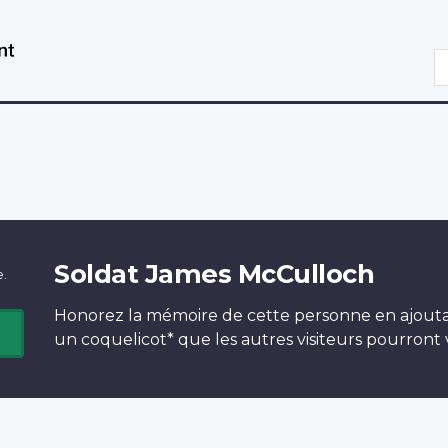
Aller
Passer
au
à
R
contenu
la
principal
version
HTML
simplifiée
Soldat James McCulloch
e.
Honorez la mémoire de cette personne en ajout
un
coquelicot*
que les autres visiteurs pourront v