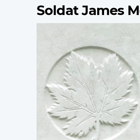
Soldat James M
Profile
image