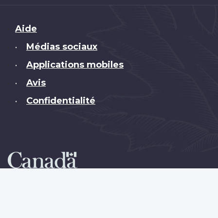
Brand
Aide
Médias sociaux
•
Applications mobiles
•
Avis
•
Confidentialité
•