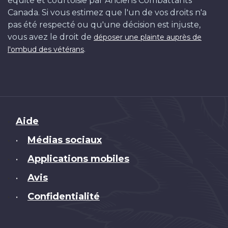
équité et courtoisie par Anciens Combattants
Canada. Si vous estimez que l'un de vos droits n'a
pas été respecté ou qu'une décision est injuste,
vous avez le droit de
déposer une plainte auprès de
.
l'ombud des vétérans
Brand
Aide
Médias sociaux
•
Applications mobiles
•
Avis
•
Confidentialité
•