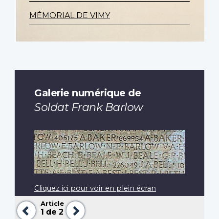
MÉMORIAL DE VIMY
Galerie numérique de
Soldat Frank Barlow
Cliquez ici pour voir en plein écran
Article
Précédent
Suivant
1
de 2