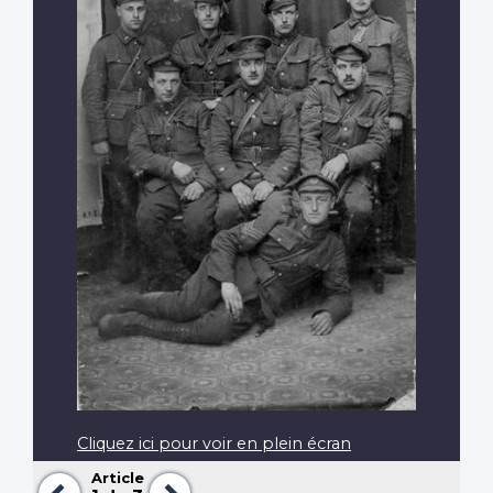
Cliquez ici pour voir en plein écran
Article
Précédent
Suivant