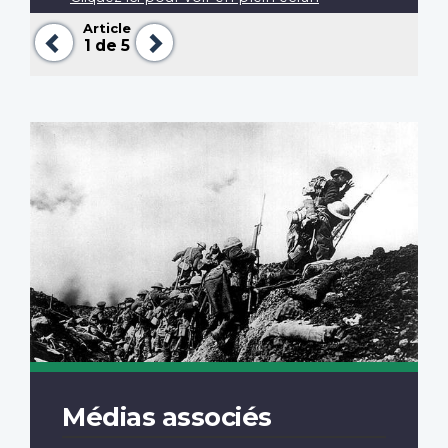
Article
Précédent
Suivant
1
de 5
Médias associés