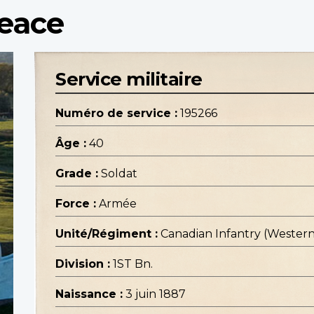
Peace
Service militaire
Numéro de service :
195266
Âge :
40
Grade :
Soldat
Force :
Armée
Unité/Régiment :
Canadian Infantry (Wester
Division :
1ST Bn.
Naissance :
3 juin 1887