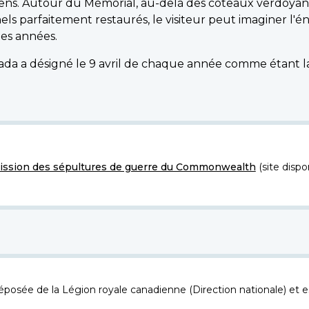
adiens. Autour du Mémorial, au-delà des coteaux verdoyan
nels parfaitement restaurés, le visiteur peut imaginer l
des années.
da a désigné le 9 avril de chaque année comme étant la
ssion des sépultures de guerre du Commonwealth
(site dispo
osée de la Légion royale canadienne (Direction nationale) et es