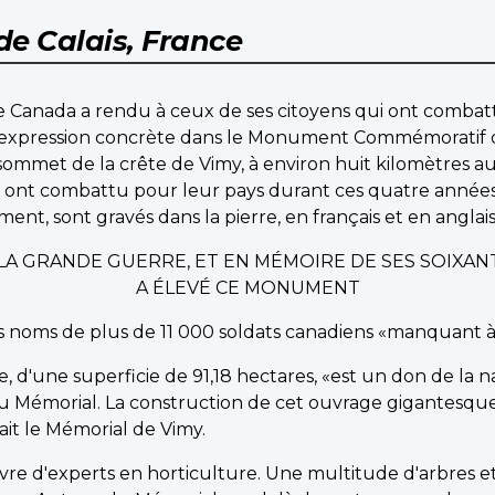
de Calais, France
 Canada a rendu à ceux de ses citoyens qui ont combatt
 expression concrète dans le Monument Commémoratif 
ommet de la crête de Vimy, à environ huit kilomètres a
nt combattu pour leur pays durant ces quatre années de
nt, sont gravés dans la pierre, en français et en anglais,
T LA GRANDE GUERRE, ET EN MÉMOIRE DE SES SOIXAN
A ÉLEVÉ CE MONUMENT
les noms de plus de 11 000 soldats canadiens «manquant 
e, d'une superficie de 91,18 hectares, «est un don de la 
u Mémorial. La construction de cet ouvrage gigantesqu
ilait le Mémorial de Vimy.
uvre d'experts en horticulture. Une multitude d'arbres e