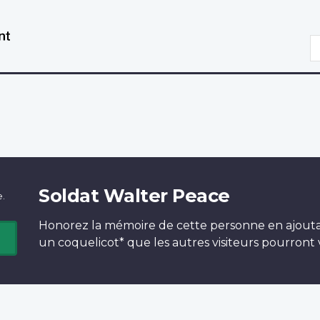
Aller
Passer
au
à
R
contenu
la
principal
version
HTML
simplifiée
Soldat Walter Peace
e.
Honorez la mémoire de cette personne en ajout
un
coquelicot*
que les autres visiteurs pourront v