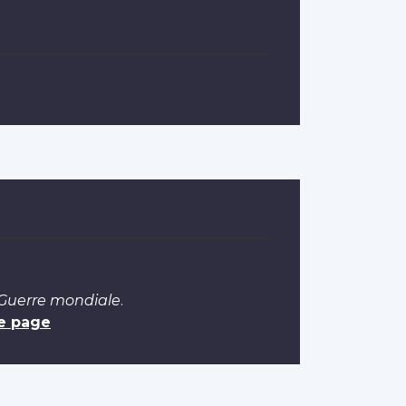
 Guerre mondiale
.
e page