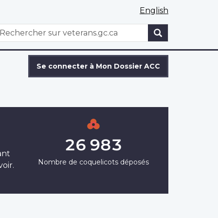
English
WxT
echercher
Search
form
Se connecter à Mon Dossier ACC
26 983
ant
Nombre de coquelicots déposés
oir.