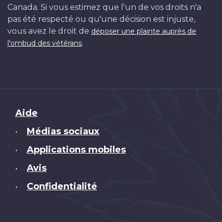
Canada. Si vous estimez que l'un de vos droits n'a
pas été respecté ou qu'une décision est injuste,
vous avez le droit de
déposer une plainte auprès de
.
l'ombud des vétérans
Brand
Aide
Médias sociaux
•
Applications mobiles
•
Avis
•
Confidentialité
•