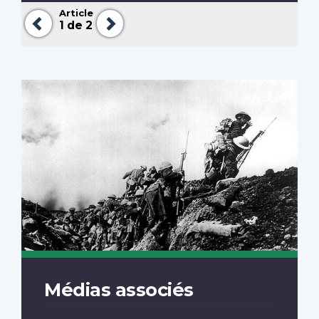
Article
Précédent
Suivant
1
de 2
Médias associés