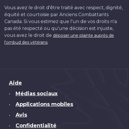
Vous avez le droit d'être traité avec respect, dignité,
équité et courtoisie par Anciens Combattants
Canada. Si vous estimez que l'un de vos droits n'a
pas été respecté ou qu'une décision est injuste,
vous avez le droit de
déposer une plainte auprès de
.
l'ombud des vétérans
Brand
Aide
Médias sociaux
•
Applications mobiles
•
Avis
•
Confidentialité
•