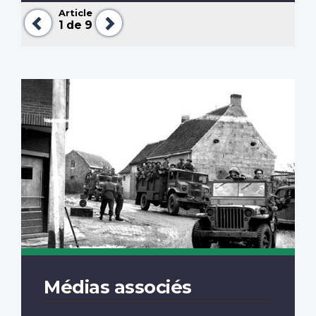
Article
Précédent
Suivant
1
de 9
Médias associés