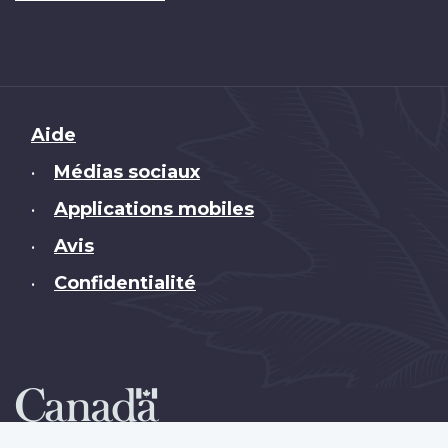
Brand
Aide
Médias sociaux
•
Applications mobiles
•
Avis
•
Confidentialité
•