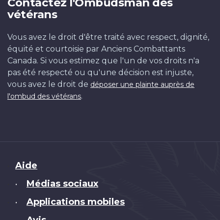
Contactez l'Ombudsman des
l’Irrawaddy.
Défense
se
PL
T-
Défen
1
Ministère
vétérans
On
nationale
trouvent
60576
Box
de
peut
les
»
la
Vous avez le droit d'être traité avec respect, dignité,
a
est
Défense
équité et courtoisie par Anciens Combattants
également
nationale
Canada. Si vous estimez que l'un de vos droits n'a
form
PL
pas été respecté ou qu'une décision est injuste,
vous avez le droit de
déposer une plainte auprès de
.
l'ombud des vétérans
Brand
Aide
Médias sociaux
•
Applications mobiles
•
Avis