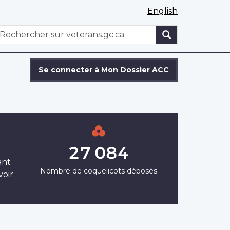
English
WxT
echercher
Search
form
Se connecter à Mon Dossier ACC
27 084
ant
Nombre de coquelicots déposés
oir.