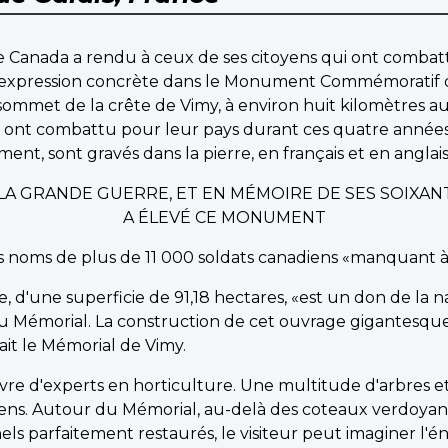
 Canada a rendu à ceux de ses citoyens qui ont combatt
 expression concrète dans le Monument Commémoratif 
ommet de la crête de Vimy, à environ huit kilomètres a
nt combattu pour leur pays durant ces quatre années de
nt, sont gravés dans la pierre, en français et en anglais,
T LA GRANDE GUERRE, ET EN MÉMOIRE DE SES SOIXAN
A ÉLEVÉ CE MONUMENT
les noms de plus de 11 000 soldats canadiens «manquant 
e, d'une superficie de 91,18 hectares, «est un don de la 
u Mémorial. La construction de cet ouvrage gigantesqu
ilait le Mémorial de Vimy.
uvre d'experts en horticulture. Une multitude d'arbres e
adiens. Autour du Mémorial, au-delà des coteaux verdoyan
nels parfaitement restaurés, le visiteur peut imaginer l