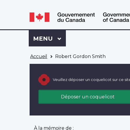
WxT
WxT
Language
Language
switcher
switcher
Se
Menu
MENU
PRINCIPAL
connecter
à
Vous
Mon
Accueil
Robert Gordon Smith
êtes
Dossier
ici
ACC
Veuillez déposer un coquelicot sur ce sit
Déposer un coquelicot
À la mémoire de :