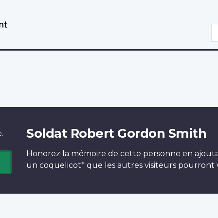
Aller
Passer
au
à
R
contenu
la
principal
version
HTML
simplifiée
Soldat Robert Gordon Smith
e.
Honorez la mémoire de cette personne en ajout
un
coquelicot*
que les autres visiteurs pourront v