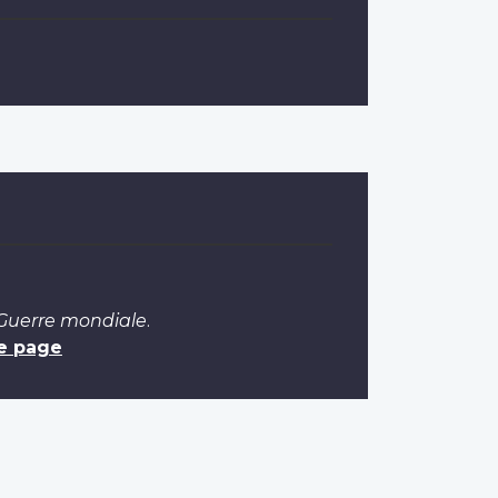
 Guerre mondiale
.
e page