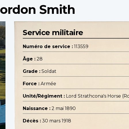
Gordon Smith
Service militaire
Numéro de service :
113559
Âge :
28
Grade :
Soldat
Force :
Armée
Unité/Régiment :
Lord Strathcona's Horse (Ro
Naissance :
2 mai 1890
Décès :
30 mars 1918