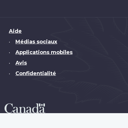
Brand
Aide
Médias sociaux
•
Applications mobiles
•
Avis
•
Confidentialité
•