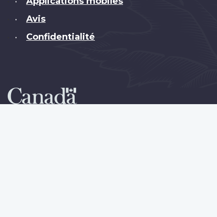
Applications mobiles
•
Avis
•
Confidentialité
•