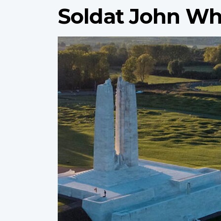
Soldat John Wh
Profile
image