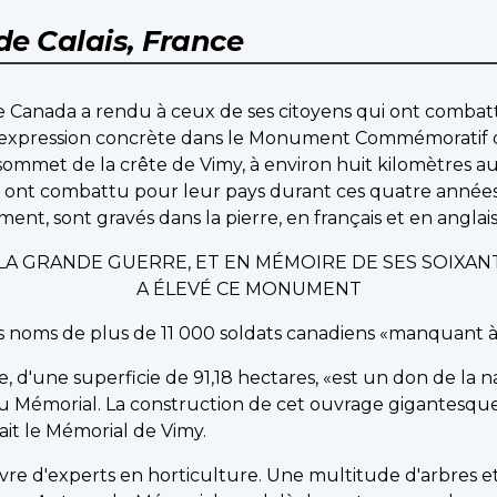
de Calais, France
 Canada a rendu à ceux de ses citoyens qui ont combatt
 expression concrète dans le Monument Commémoratif 
ommet de la crête de Vimy, à environ huit kilomètres a
nt combattu pour leur pays durant ces quatre années de
nt, sont gravés dans la pierre, en français et en anglais,
T LA GRANDE GUERRE, ET EN MÉMOIRE DE SES SOIXAN
A ÉLEVÉ CE MONUMENT
les noms de plus de 11 000 soldats canadiens «manquant 
e, d'une superficie de 91,18 hectares, «est un don de la 
u Mémorial. La construction de cet ouvrage gigantesqu
ilait le Mémorial de Vimy.
uvre d'experts en horticulture. Une multitude d'arbres e