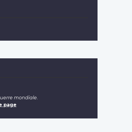
Guerre mondiale
.
e page