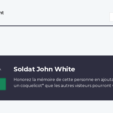
Aller
Passer
au
à
R
contenu
la
principal
version
HTML
simplifiée
Soldat John White
e.
Honorez la mémoire de cette personne en ajout
un
coquelicot*
que les autres visiteurs pourront v