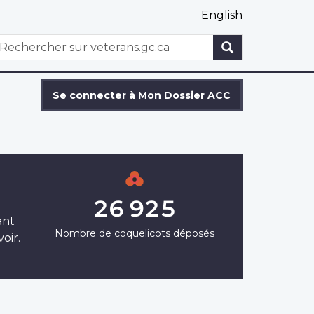
English
WxT
echercher
Search
form
Se connecter à Mon Dossier ACC
26 925
ant
Nombre de coquelicots déposés
oir.