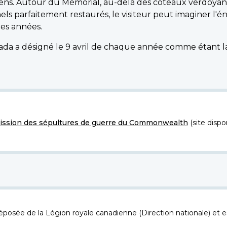
adiens. Autour du Mémorial, au-delà des coteaux verdoyan
nels parfaitement restaurés, le visiteur peut imaginer l
des années.
da a désigné le 9 avril de chaque année comme étant la
ssion des sépultures de guerre du Commonwealth
(site dispo
osée de la Légion royale canadienne (Direction nationale) et es