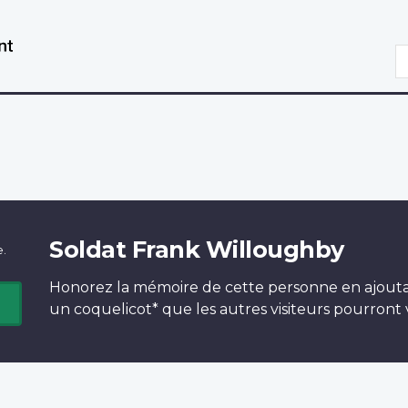
Aller
Passer
au
à
R
contenu
la
principal
version
HTML
simplifiée
Soldat Frank Willoughby
e.
Honorez la mémoire de cette personne en ajout
un
coquelicot*
que les autres visiteurs pourront v