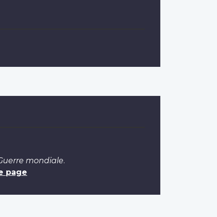
 Guerre mondiale
.
e page