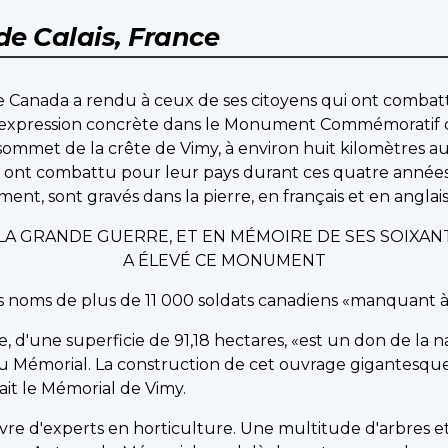
de Calais, France
 Canada a rendu à ceux de ses citoyens qui ont combatt
 expression concrète dans le Monument Commémoratif 
ommet de la crête de Vimy, à environ huit kilomètres a
nt combattu pour leur pays durant ces quatre années de
nt, sont gravés dans la pierre, en français et en anglais,
T LA GRANDE GUERRE, ET EN MÉMOIRE DE SES SOIXAN
A ÉLEVÉ CE MONUMENT
les noms de plus de 11 000 soldats canadiens «manquant 
e, d'une superficie de 91,18 hectares, «est un don de la 
u Mémorial. La construction de cet ouvrage gigantesqu
ilait le Mémorial de Vimy.
uvre d'experts en horticulture. Une multitude d'arbres e