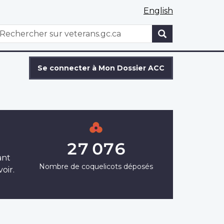
English
WxT
echercher
Search
form
Se connecter à Mon Dossier ACC
27 076
ant
Nombre de coquelicots déposés
oir.