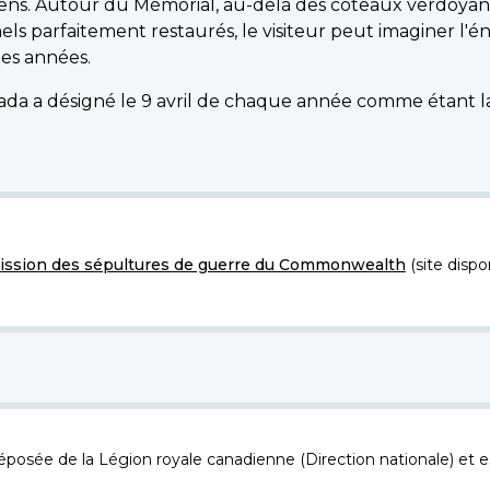
adiens. Autour du Mémorial, au-delà des coteaux verdoyan
nels parfaitement restaurés, le visiteur peut imaginer l
des années.
da a désigné le 9 avril de chaque année comme étant la
ssion des sépultures de guerre du Commonwealth
(site dispo
osée de la Légion royale canadienne (Direction nationale) et es