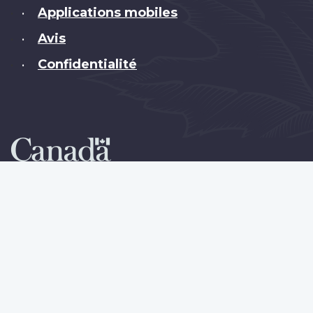
Applications mobiles
•
Avis
•
Confidentialité
•