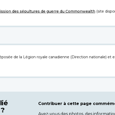
ssion des sépultures de guerre du Commonwealth
(site dispo
osée de la Légion royale canadienne (Direction nationale) et es
lié
Contribuer à cette page commémo
 ?
Avez-vous des photos, des informatio