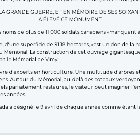
T LA GRANDE GUERRE, ET EN MÉMOIRE DE SES SOIXAN
A ÉLEVÉ CE MONUMENT
les noms de plus de 11 000 soldats canadiens «manquant 
e, d'une superficie de 91,18 hectares, «est un don de la 
u Mémorial. La construction de cet ouvrage gigantesqu
ilait le Mémorial de Vimy.
uvre d'experts en horticulture. Une multitude d'arbres e
adiens. Autour du Mémorial, au-delà des coteaux verdoyan
nels parfaitement restaurés, le visiteur peut imaginer l
des années.
da a désigné le 9 avril de chaque année comme étant la