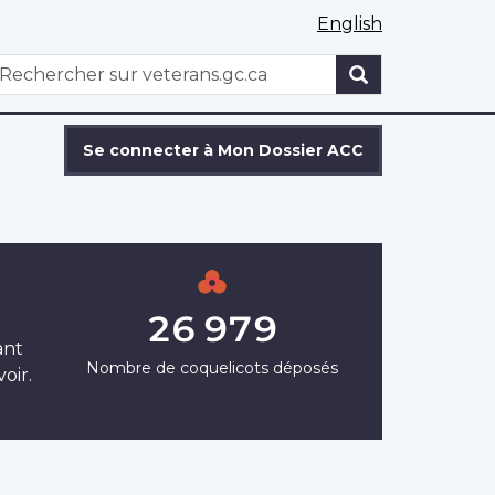
English
WxT
echercher
Search
form
Se connecter à Mon Dossier ACC
26 979
ant
Nombre de coquelicots déposés
oir.