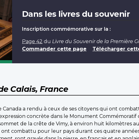
Dans les livres du souvenir
Inscription commémorative sur la :
Page 42
du
Livre du Souvenir de la Première 
Commander cette page
Télécharger cett
de Calais, France
 Canada a rendu à ceux de ses citoyens qui ont combatt
 expression concrète dans le Monument Commémoratif 
ommet de la crête de Vimy, à environ huit kilomètres a
nt combattu pour leur pays durant ces quatre années de
nt, sont gravés dans la pierre, en français et en anglais,