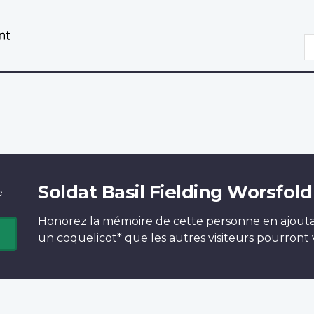
Aller
Passer
au
à
R
contenu
la
principal
version
HTML
simplifiée
Soldat Basil Fielding Worsfold
e.
Honorez la mémoire de cette personne en ajout
un
coquelicot*
que les autres visiteurs pourront v