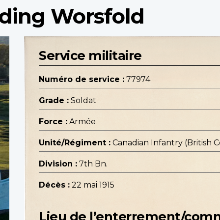
elding Worsfold
Service militaire
Numéro de service :
77974
Grade :
Soldat
Force :
Armée
Unité/Régiment :
Canadian Infantry (British
Division :
7th Bn.
Décès :
22 mai 1915
Lieu de l’enterrement/co