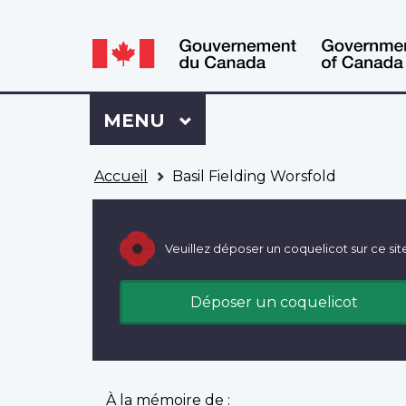
WxT
WxT
Language
Language
switcher
switcher
Se
Menu
MENU
PRINCIPAL
connecter
à
Vous
Mon
Accueil
Basil Fielding Worsfold
êtes
Dossier
ici
ACC
Veuillez déposer un coquelicot sur ce sit
Déposer un coquelicot
À la mémoire de :