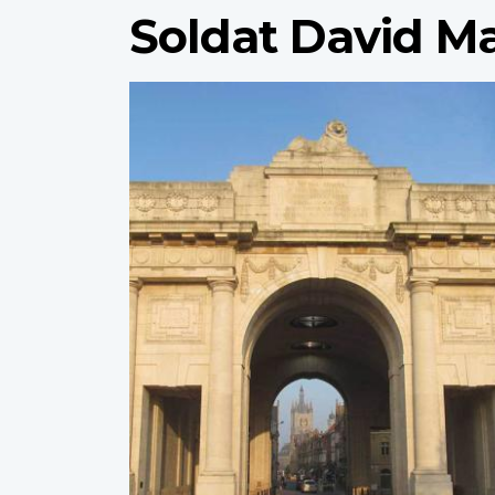
Soldat David M
Profile
image