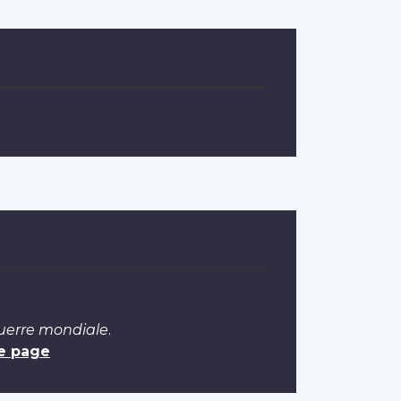
Guerre mondiale
.
e page