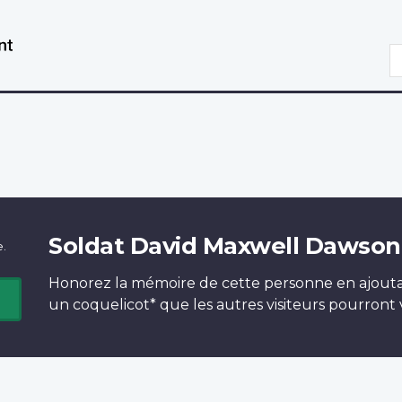
Aller
Passer
au
à
R
contenu
la
principal
version
HTML
simplifiée
Soldat David Maxwell Dawson
e.
Honorez la mémoire de cette personne en ajout
un
coquelicot*
que les autres visiteurs pourront v