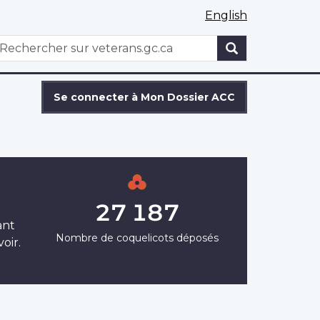
English
WxT
echercher
Search
form
Se connecter à Mon Dossier ACC
27 187
ant
Nombre de coquelicots déposés
oir.