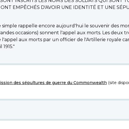
I SONT INSCRITS LES NOMS DES SOLDATS QUI SONT T
E ONT EMPÊCHÉS D'AVOIR UNE IDENTITÉ ET UNE S
imple rappelle encore aujourd'hui le souvenir des morts.
grandes occasions) sonnent l'appel aux morts. Les deux tr
ppel aux morts par un officier de l'Artillerie royale can
l 1915."
ssion des sépultures de guerre du Commonwealth
(site dispo