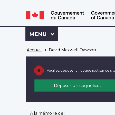
WxT
WxT
Language
Language
switcher
switcher
Se
Menu
MENU
PRINCIPAL
connecter
à
Vous
Mon
Accueil
David Maxwell Dawson
êtes
Dossier
ici
ACC
Veuillez déposer un coquelicot sur ce sit
Déposer un coquelicot
À la mémoire de :