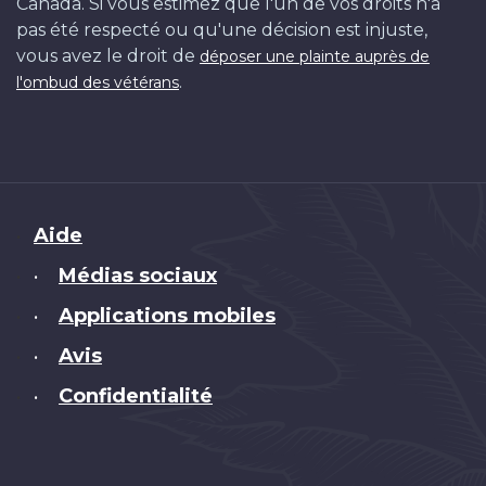
Canada. Si vous estimez que l'un de vos droits n'a
pas été respecté ou qu'une décision est injuste,
vous avez le droit de
déposer une plainte auprès de
.
l'ombud des vétérans
Brand
Aide
Médias sociaux
•
Applications mobiles
•
Avis
•
Confidentialité
•