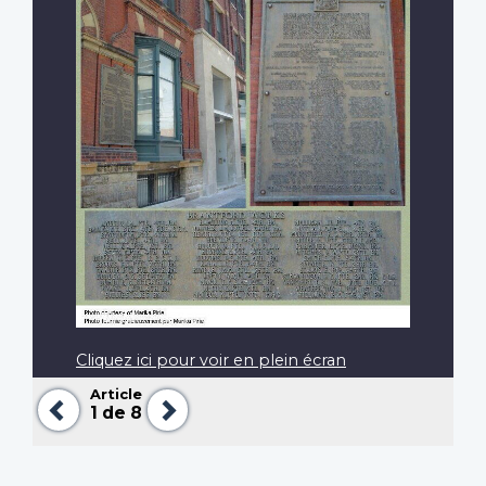
Cliquez ici pour voir en plein écran
Article
Précédent
Suivant
1
de 8