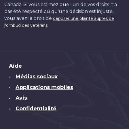
Canada. Si vous estimez que l'un de vos droits n'a
pas été respecté ou qu'une décision est injuste,
vous avez le droit de
déposer une plainte auprès de
.
l'ombud des vétérans
Brand
Aide
Médias sociaux
•
Applications mobiles
•
Avis
•
Confidentialité
•