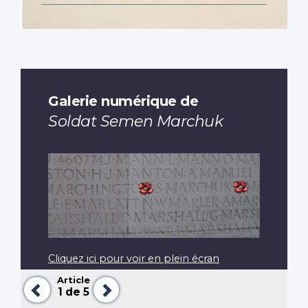
Galerie numérique de
Soldat Semen Marchuk
Cliquez ici pour voir en plein écran
Article
Précédent
Suivant
1
de 5