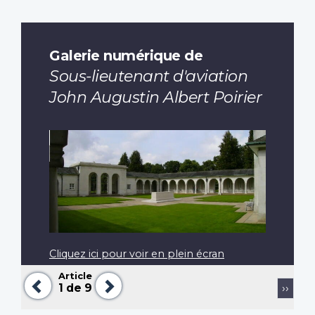
Galerie numérique de
Sous-lieutenant d'aviation
John Augustin Albert Poirier
Cliquez ici pour voir en plein écran
Article
Précédent
Suivant
Pagination
Page
1
de 9
››
suiva