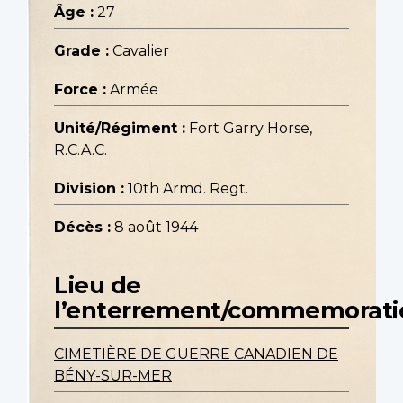
Âge :
27
Grade :
Cavalier
Force :
Armée
Unité/Régiment :
Fort Garry Horse,
R.C.A.C.
Division :
10th Armd. Regt.
Décès :
8 août 1944
Lieu de
l’enterrement/commemorati
CIMETIÈRE DE GUERRE CANADIEN DE
BÉNY-SUR-MER