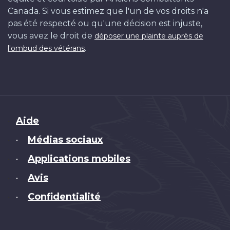
Canada. Si vous estimez que l'un de vos droits n'a
pas été respecté ou qu'une décision est injuste,
vous avez le droit de
déposer une plainte auprès de
.
l'ombud des vétérans
Brand
Aide
Médias sociaux
•
Applications mobiles
•
Avis
•
Confidentialité
•