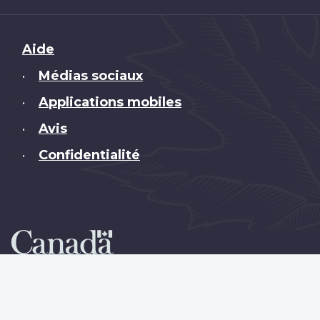
Brand
Aide
Médias sociaux
•
Applications mobiles
•
Avis
•
Confidentialité
•