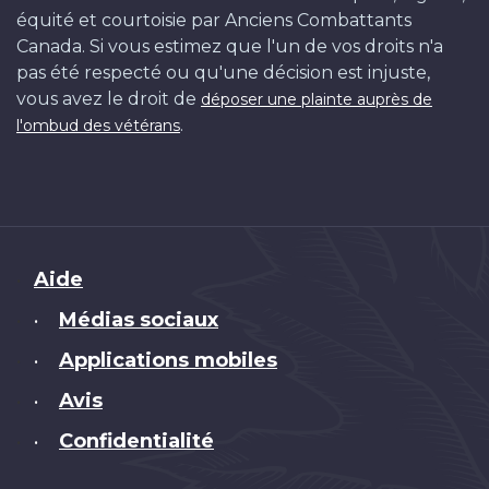
équité et courtoisie par Anciens Combattants
Canada. Si vous estimez que l'un de vos droits n'a
pas été respecté ou qu'une décision est injuste,
vous avez le droit de
déposer une plainte auprès de
.
l'ombud des vétérans
Brand
Aide
Médias sociaux
•
Applications mobiles
•
Avis
•
Confidentialité
•