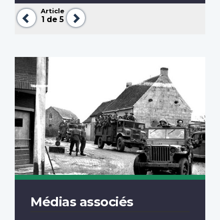
Article
Précédent
Suivant
1
de 5
Médias associés