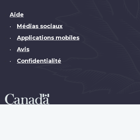
Brand
Aide
Médias sociaux
•
Applications mobiles
•
Avis
•
Confidentialité
•