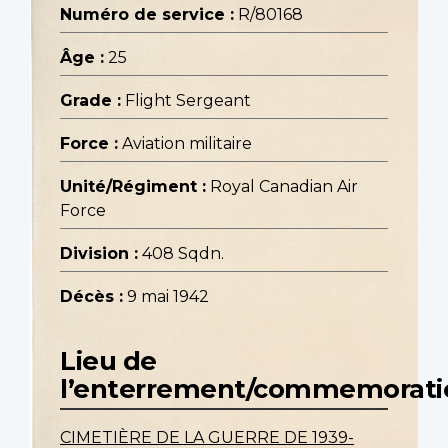
Numéro de service :
R/80168
Âge :
25
Grade :
Flight Sergeant
Force :
Aviation militaire
Unité/Régiment :
Royal Canadian Air
Force
Division :
408 Sqdn.
Décès :
9 mai 1942
Lieu de
l’enterrement/commemorati
CIMETIÈRE DE LA GUERRE DE 1939-