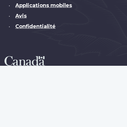
Applications mobiles
•
Avis
•
Confidentialité
•