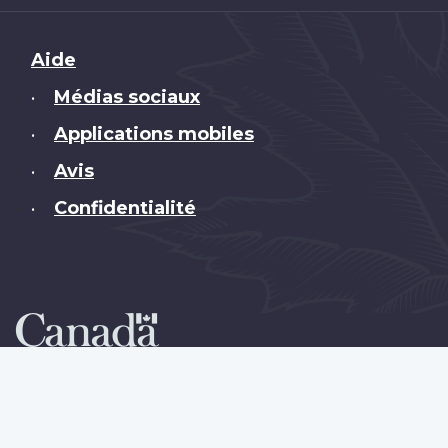
Brand
Aide
Médias sociaux
•
Applications mobiles
•
Avis
•
Confidentialité
•