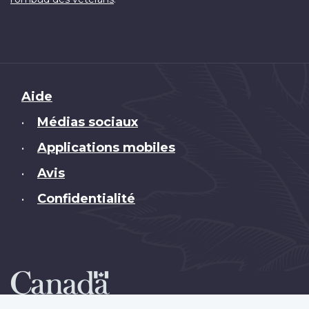
Brand
Aide
Médias sociaux
•
Applications mobiles
•
Avis
•
Confidentialité
•