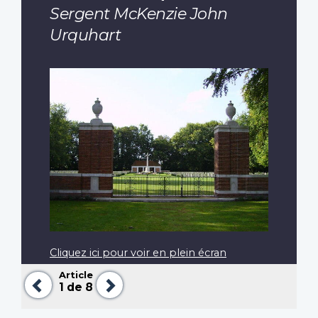
Sergent McKenzie John
Urquhart
Cliquez ici pour voir en plein écran
Article
Précédent
Suivant
1
de 8