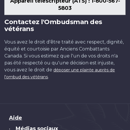
Appareil téléscripteur (ATS) : 1-800-567-
5803
Contactez l'Ombudsman des
vétérans
Vous avez le droit d'être traité avec respect, dignité,
équité et courtoisie par Anciens Combattants
Canada. Si vous estimez que l'un de vos droits n'a
pas été respecté ou qu'une décision est injuste,
vous avez le droit de
déposer une plainte auprès de
.
l'ombud des vétérans
Brand
Aide
Médias sociaux
•