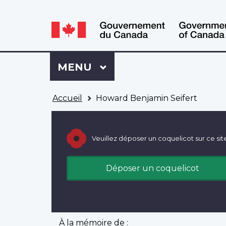
WxT
WxT
Language
Language
switcher
switcher
Se
Menu
MENU
PRINCIPAL
connecter
à
Vous
Mon
Accueil
Howard Benjamin Seifert
êtes
Dossier
ici
ACC
Veuillez déposer un coquelicot sur ce sit
Déposer un coquelicot
À la mémoire de :