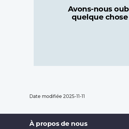
Avons-nous oub
quelque chose
Date modifiée
2025-11-11
Brand
À propos de nous