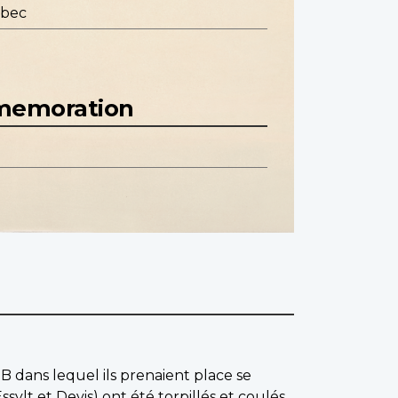
ébec
mmemoration
8B dans lequel ils prenaient place se
 Essylt et Devis) ont été torpillés et coulés