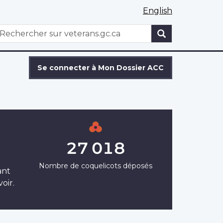
English
WxT
echercher
Search
form
Se connecter à Mon Dossier ACC
27 018
Nombre de coquelicots déposés
ant
oir.