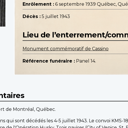
Enrôlement :
6 septembre 1939 Québec, Qu
Décès :
5 juillet 1943
Lieu de l’enterrement/co
Monument commémoratif de Cassino
Référence funéraire :
Panel 14.
taires
fert de Montréal, Québec.
ens qui sont décédés les 4-5 juillet 1943. Le convoi KMS-1
cadre de l'Opération Husky. Trois navires (City of Venice, St.