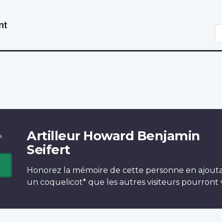
Aller
Passer
au
à
R
contenu
la
principal
version
HTML
simplifiée
Artilleur Howard Benjamin
e.
Seifert
Honorez la mémoire de cette personne en ajout
un
coquelicot*
que les autres visiteurs pourront v