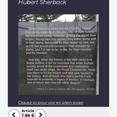
Hubert Sherback
Cliquez ici pour voir en plein écran
Article
Précédent
Suivant
1
de 6