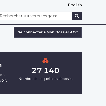
English
WxT
echercher
Search
form
Se connecter à Mon Dossier ACC
n
27 140
ant
Nombre de coquelicots déposés
oir.