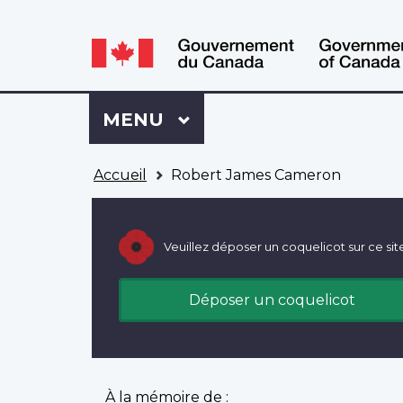
WxT
WxT
Language
Language
switcher
switcher
Se
Menu
MENU
PRINCIPAL
connecter
à
Vous
Mon
Accueil
Robert James Cameron
êtes
Dossier
ici
ACC
Veuillez déposer un coquelicot sur ce sit
Déposer un coquelicot
À la mémoire de :