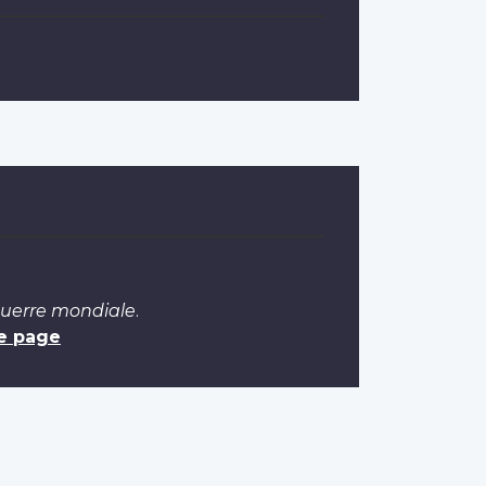
Guerre mondiale
.
e page