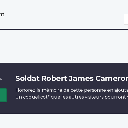
Aller
Passer
au
à
R
contenu
la
principal
version
HTML
simplifiée
Soldat Robert James Camero
e.
Honorez la mémoire de cette personne en ajout
un
coquelicot*
que les autres visiteurs pourront v