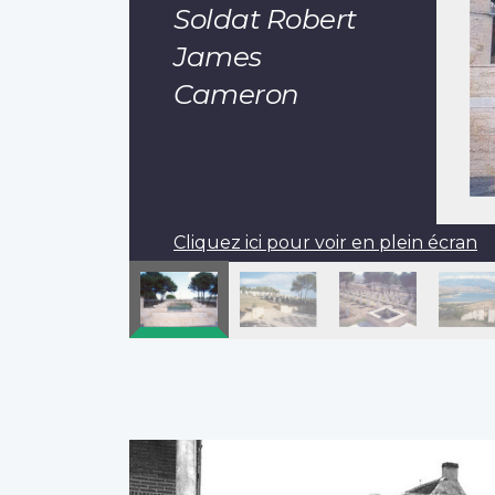
Soldat Robert
James
Cameron
Cliquez ici pour voir en plein écran
Pagination