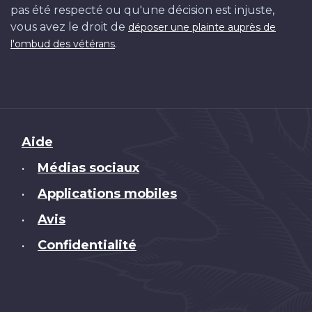
pas été respecté ou qu'une décision est injuste,
vous avez le droit de
déposer une plainte auprès de
.
l'ombud des vétérans
Brand
Aide
Médias sociaux
•
Applications mobiles
•
Avis
•
Confidentialité
•