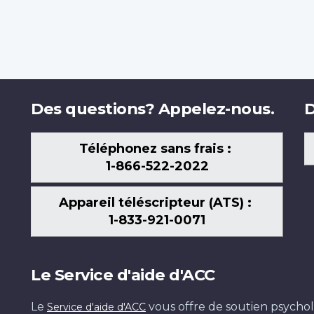
Des questions? Appelez-nous.
D
Téléphonez sans frais :
1-866-522-2022
Appareil téléscripteur (ATS) :
1-833-921-0071
Le Service d'aide d'ACC
Le
vous offre de soutien psychol
Service d'aide d'ACC