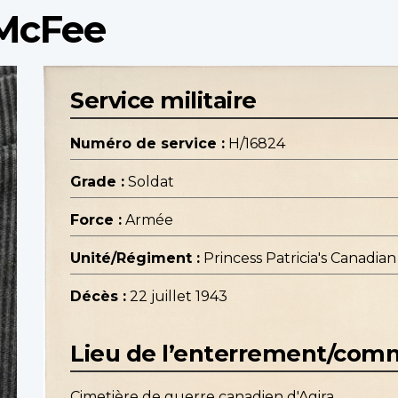
 McFee
Service militaire
Numéro de service :
H/16824
Grade :
Soldat
Force :
Armée
Unité/Régiment :
Princess Patricia's Canadian 
Décès :
22 juillet 1943
Lieu de l’enterrement/co
Cimetière de guerre canadien d'Agira