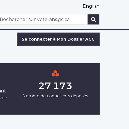
English
WxT
echercher
Search
form
Se connecter à Mon Dossier ACC
27 173
ant
Nombre de coquelicots déposés
oir.