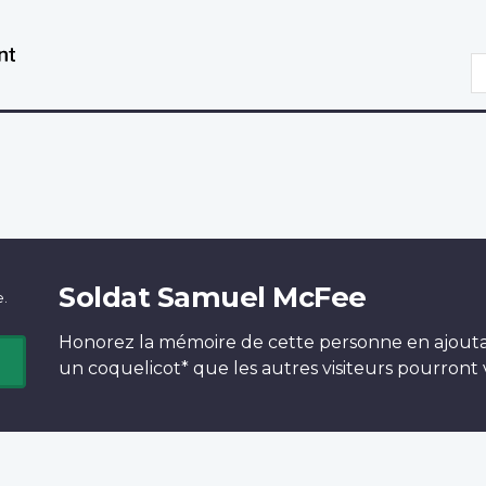
Aller
Passer
au
à
R
contenu
la
principal
version
HTML
simplifiée
Soldat Samuel McFee
e.
Honorez la mémoire de cette personne en ajout
un
coquelicot*
que les autres visiteurs pourront v