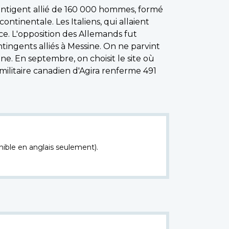
contigent allié de 160 000 hommes, formé
ntinentale. Les Italiens, qui allaient
ance. L'opposition des Allemands fut
ntingents alliés à Messine. On ne parvint
nne. En septembre, on choisit le site où
ilitaire canadien d'Agira renferme 491
nible en anglais seulement).