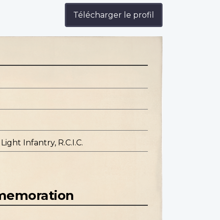
Télécharger le profil
Light Infantry, R.C.I.C.
mmemoration