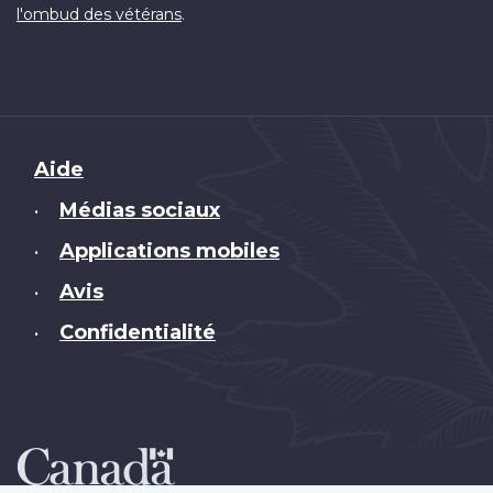
.
l'ombud des vétérans
Brand
Aide
Médias sociaux
•
Applications mobiles
•
Avis
•
Confidentialité
•