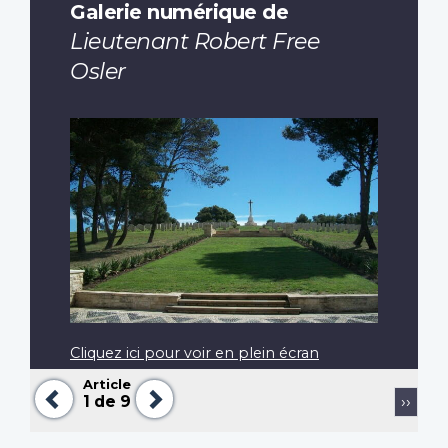
Galerie numérique de
Lieutenant Robert Free
Osler
Cliquez ici pour voir en plein écran
Article
Précédent
Suivant
Pagination
Page
1
de 9
››
suiva