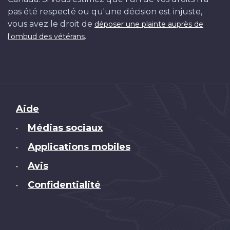
pas été respecté ou qu'une décision est injuste,
vous avez le droit de
déposer une plainte auprès de
.
l'ombud des vétérans
Brand
Aide
Médias sociaux
•
Applications mobiles
•
Avis
•
Confidentialité
•