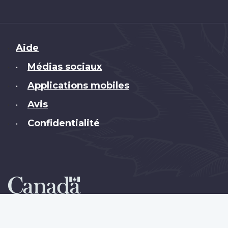
Brand
Aide
Médias sociaux
•
Applications mobiles
•
Avis
•
Confidentialité
•