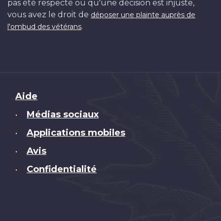
pas été respecté ou qu'une décision est injuste,
vous avez le droit de
déposer une plainte auprès de
.
l'ombud des vétérans
Brand
Aide
Médias sociaux
•
Applications mobiles
•
Avis
•
Confidentialité
•