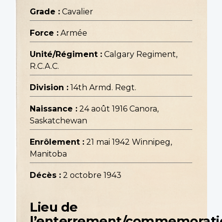
Grade :
Cavalier
Force :
Armée
Unité/Régiment :
Calgary Regiment,
R.C.A.C.
Division :
14th Armd. Regt.
Naissance :
24 août 1916 Canora,
Saskatchewan
Enrôlement :
21 mai 1942 Winnipeg,
Manitoba
Décès :
2 octobre 1943
Lieu de
l’enterrement/commemorati