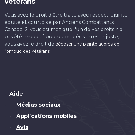
vétérans
Vous avez le droit d'être traité avec respect, dignité,
équité et courtoisie par Anciens Combattants
Canada. Si vous estimez que l'un de vos droits n'a
pas été respecté ou qu'une décision est injuste,
vous avez le droit de
déposer une plainte auprès de
.
l'ombud des vétérans
Brand
Aide
Médias sociaux
•
Applications mobiles
•
Avis
•