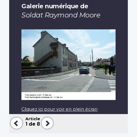
Galerie numérique de
Soldat Raymond Moore
Cliquez ici pour voir en plein écran
Article
Précédent
Suivant
1
de 8