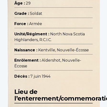
Âge :
29
Grade :
Soldat
Force :
Armée
Unité/Régiment :
North Nova Scotia
Highlanders, R.C.I.C.
Naissance :
Kentville, Nouvelle-Écosse
Enrôlement :
Aldershot, Nouvelle-
Écosse
Décès :
7 juin 1944
Lieu de
l’enterrement/commemorati