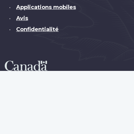
Applications mobiles
•
Avis
•
Confidentialité
•