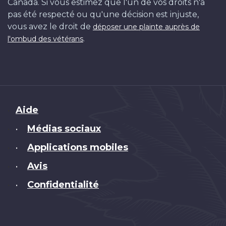
Canada. Si vous estimez que l'un de vos droits n'a
pas été respecté ou qu'une décision est injuste,
vous avez le droit de
déposer une plainte auprès de
.
l'ombud des vétérans
Brand
Aide
Médias sociaux
•
Applications mobiles
•
Avis
•
Confidentialité
•