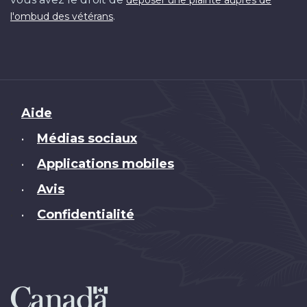
.
l'ombud des vétérans
Brand
Aide
Médias sociaux
•
Applications mobiles
•
Avis
•
Confidentialité
•