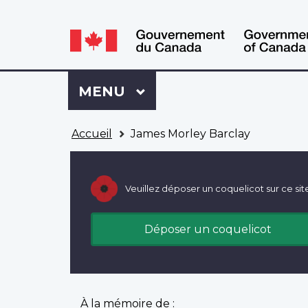
WxT
WxT
Language
Language
switcher
switcher
Se
Menu
MENU
PRINCIPAL
connecter
à
Vous
Mon
Accueil
James Morley Barclay
êtes
Dossier
ici
ACC
Veuillez déposer un coquelicot sur ce sit
Déposer un coquelicot
À la mémoire de :