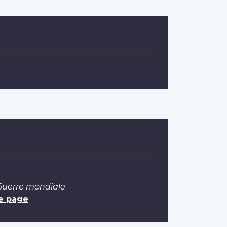
 Guerre mondiale
.
e page