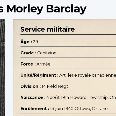
s Morley Barclay
Service militaire
Âge :
29
Grade :
Capitaine
Force :
Armée
Unité/Régiment :
Artillerie royale canadienn
Division :
14 Field Regt.
Naissance :
4 août 1914 Howard Township, On
Enrôlement :
13 juin 1940 Ottawa, Ontario