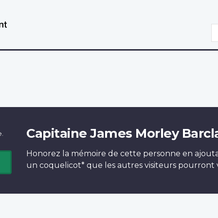
Aller
Passer
au
à
R
contenu
la
principal
version
HTML
simplifiée
Capitaine James Morley Barcl
e.
Honorez la mémoire de cette personne en ajout
un
coquelicot*
que les autres visiteurs pourront v