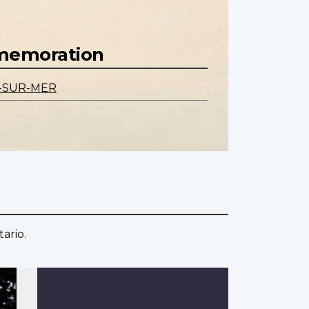
mmemoration
-SUR-MER
ario.