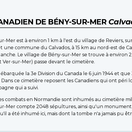
CANADIEN DE BÉNY-SUR-MER
Calva
-Mer est à environ 1 km à l'est du village de Reviers, sur 
 et une commune du Calvados, à 15 km au nord-est de Cae
Manche. Le village de Bény-sur-Mer se trouve à environ 
 Ver-sur-Mer) passe devant le cimetière.
débarquée la 3e Division du Canada le 6 juin 1944 et que 3
. Dans ce cimetière reposent les Canadiens qui ont pér
agne qui a suivi.
des combats en Normandie sont inhumés au cimetière milit
-sur-Mer compte 2048 sépultures, ainsi qu'un monument s
u'il a été inhumé ici, mais dont la tombe n'a jamais pu êt