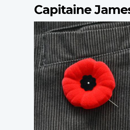
Capitaine Jame
Profile
image