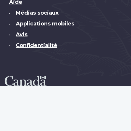
Brand
Aide
Médias sociaux
•
Applications mobiles
•
Avis
•
Confidentialité
•