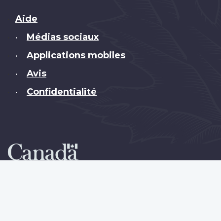
Brand
Aide
Médias sociaux
•
Applications mobiles
•
Avis
•
Confidentialité
•