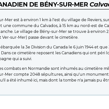
CANADIEN DE BÉNY-SUR-MER
Calva
-Mer est à environ 1 km à l'est du village de Reviers, sur 
 et une commune du Calvados, à 15 km au nord-est de Cae
Manche. Le village de Bény-sur-Mer se trouve à environ 
 Ver-sur-Mer) passe devant le cimetière.
débarquée la 3e Division du Canada le 6 juin 1944 et que 3
. Dans ce cimetière reposent les Canadiens qui ont pér
agne qui a suivi.
des combats en Normandie sont inhumés au cimetière milit
-sur-Mer compte 2048 sépultures, ainsi qu'un monument s
u'il a été inhumé ici, mais dont la tombe n'a jamais pu êt