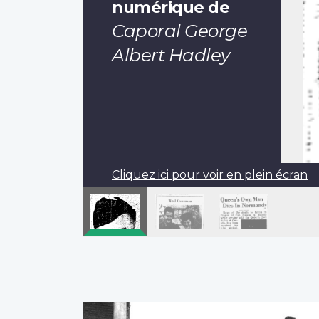
numérique de
Caporal George
Albert Hadley
Cliquez ici pour voir en plein écran
Pagination
Page
‹‹
précédente