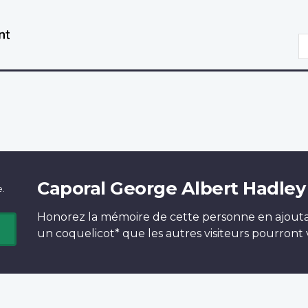
Aller
Passer
au
à
R
contenu
la
principal
version
HTML
simplifiée
Caporal George Albert Hadley
e.
Honorez la mémoire de cette personne en ajout
un
coquelicot*
que les autres visiteurs pourront v