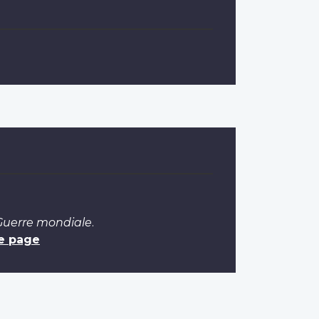
 Guerre mondiale
.
e page