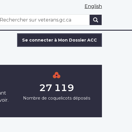
English
WxT
echercher
Search
form
Se connecter à Mon Dossier ACC
27 119
ant
Nombre de coquelicots déposés
oir.