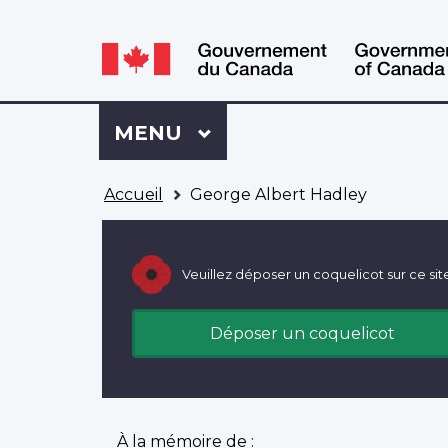
WxT
WxT
Language
Language
switcher
switcher
Se
Menu
MENU
PRINCIPAL
connecter
à
Vous
Mon
Accueil
George Albert Hadley
êtes
Dossier
ici
ACC
Veuillez déposer un coquelicot sur ce sit
Déposer un coquelicot
À la mémoire de :