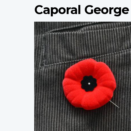
Caporal George
Profile
image