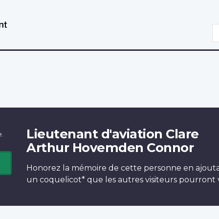
Aller
Passer
au
à
R
contenu
la
principal
version
HTML
simplifiée
r
Lieutenant d'aviation Clare
e.
Arthur Hovemden Connor
Honorez la mémoire de cette personne en ajout
un
coquelicot*
que les autres visiteurs pourront v