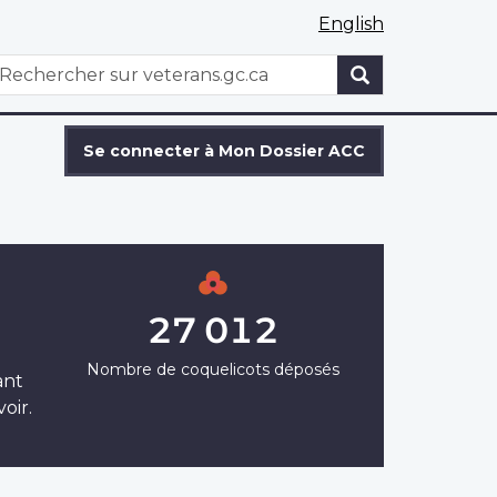
English
WxT
echercher
Search
form
Se connecter à Mon Dossier ACC
27 012
Nombre de coquelicots déposés
ant
oir.