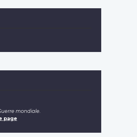
 Guerre mondiale
.
e page