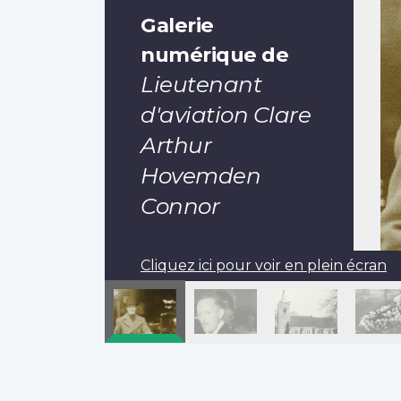
Galerie
numérique de
Lieutenant
d'aviation Clare
Arthur
Hovemden
Connor
Cliquez ici pour voir en plein écran
Pagination