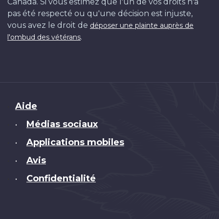
Canada. Si vous estimez que l'un de vos droits n'a
pas été respecté ou qu'une décision est injuste,
vous avez le droit de
déposer une plainte auprès de
.
l'ombud des vétérans
Brand
Aide
Médias sociaux
•
Applications mobiles
•
Avis
•
Confidentialité
•