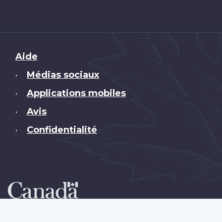
Brand
Aide
Médias sociaux
•
Applications mobiles
•
Avis
•
Confidentialité
•